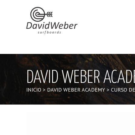
DAVID WEBER ACAD
INICIO
>
DAVID WEBER ACADEMY
>
CURSO D