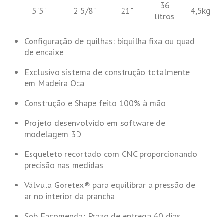
36
5'5"
2 5/8"
21"
4,5kg
litros
Configuração de quilhas: biquilha fixa ou quad
de encaixe
Exclusivo sistema de construção totalmente
em Madeira Oca
Construção e Shape feito 100% à mão
Projeto desenvolvido em software de
modelagem 3D
Esqueleto recortado com CNC proporcionando
precisão nas medidas
Válvula Goretex® para equilibrar a pressão de
ar no interior da prancha
Sob Encomenda; Prazo de entrega 60 dias