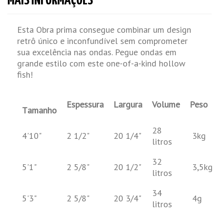
MAIS INFORMAÇÕES
Esta Obra prima consegue combinar um design
retrô único e inconfundível sem comprometer
sua excelência nas ondas. Pegue ondas em
grande estilo com este one-of-a-kind hollow
fish!
Espessura
Largura
Volume
Peso
T
amanho
28
4'10"
2 1/2"
20 1/4"
3kg
litros
32
5'1"
2 5/8"
20 1/2"
3,5kg
litros
34
5'3"
2 5/8"
20 3/4"
4g
litros