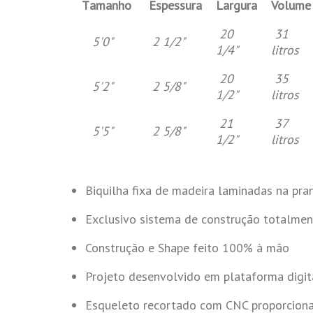
T
amanho
Espessura
Largura
Volume
20
31
5'0"
2 1/2"
1/4"
litros
20
35
5'2"
2 5/8"
1/2"
litros
21
37
5'5"
2 5/8"
1/2"
litros
Biquilha fixa de madeira laminadas na pra
Exclusivo sistema de construção totalme
Construção e Shape feito 100% à mão
Projeto desenvolvido em plataforma digit
Esqueleto recortado com CNC proporciona