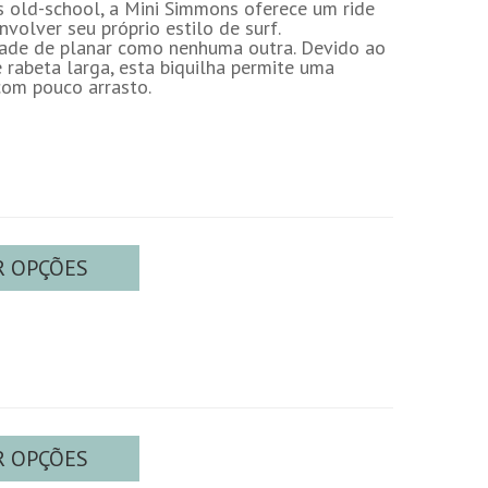
 old-school, a Mini Simmons oferece um ride
nvolver seu próprio estilo de surf.
idade de planar como nenhuma outra. Devido ao
e rabeta larga, esta biquilha
permite uma
com pouco arrasto.
R OPÇÕES
R OPÇÕES