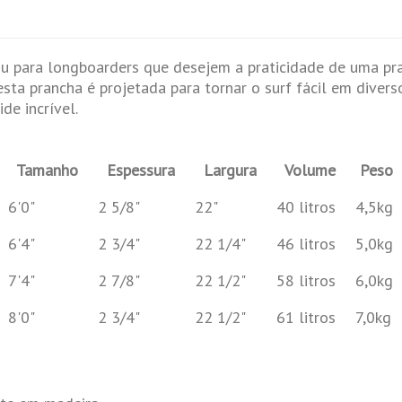
ou para longboarders que desejem a praticidade de uma pr
sta prancha é projetada para tornar o surf fácil em diverso
ride
incrível.
T
amanho
Espessura
Largura
Volume
Peso
6'0"
2 5/8"
22"
40 litros
4,5kg
6'4"
2 3/4"
22 1/4"
46 litros
5,0kg
7'4"
2 7/8"
22 1/2"
58 litros
6,0kg
8'0"
2 3/4"
22 1/2"
61 litros
7,0kg