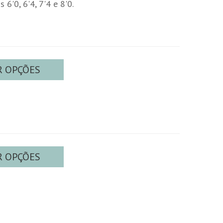
 6'0, 6'4, 7'4 e 8'0.
R OPÇÕES
R OPÇÕES