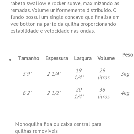
rabeta swallow e rocker suave, maximizando as
remadas. Volume uniformemente distribuído. O
fundo possui um single concave que finaliza em
vee botton na parte da quilha proporcionando
estabilidade e velocidade nas ondas.
Peso
T
amanho
Espessura
Largura
Volume
19
29
5'9"
2 1/4"
3kg
1/4"
litros
20
36
6'2"
2 1/2"
4kg
1/4"
litros
Monoquilha fixa ou caixa central para
quilhas removíveis